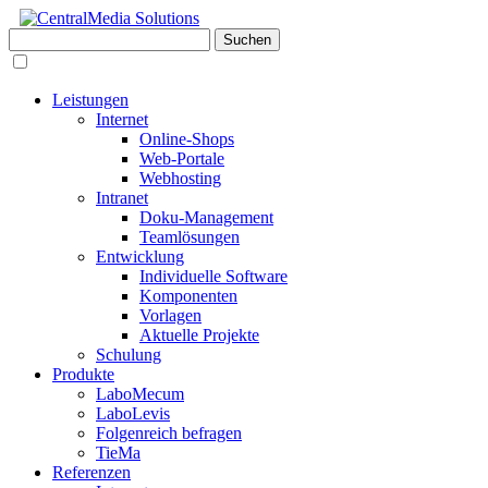
Leistungen
Internet
Online-Shops
Web-Portale
Webhosting
Intranet
Doku-Management
Teamlösungen
Entwicklung
Individuelle Software
Komponenten
Vorlagen
Aktuelle Projekte
Schulung
Produkte
LaboMecum
LaboLevis
Folgenreich befragen
TieMa
Referenzen