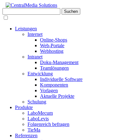
Leistungen
Internet
Online-Shops
Web-Portale
Webhosting
Intranet
Doku-Management
Teamlösungen
Entwicklung
Individuelle Software
Komponenten
Vorlagen
Aktuelle Projekte
Schulung
Produkte
LaboMecum
LaboLevis
Folgenreich befragen
TieMa
Referenzen