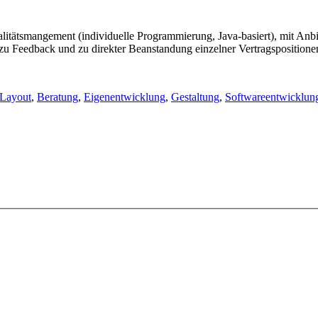
litätsmangement (individuelle Programmierung, Java-basiert), mit Anb
u Feedback und zu direkter Beanstandung einzelner Vertragspositionen 
Layout
,
Beratung
,
Eigenentwicklung
,
Gestaltung
,
Softwareentwicklun