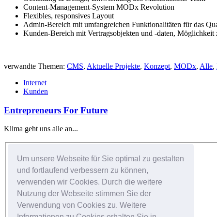
Content-Management-System MODx Revolution
Flexibles, responsives Layout
Admin-Bereich mit umfangreichen Funktionalitäten für das Qua
Kunden-Bereich mit Vertragsobjekten und -daten, Möglichkeit z
verwandte Themen:
CMS
,
Aktuelle Projekte
,
Konzept
,
MODx
,
Alle
,
Internet
Kunden
Entrepreneurs For Future
Klima geht uns alle an...
Um unsere Webseite für Sie optimal zu gestalten
Kundenlogin
und fortlaufend verbessern zu können,
Benutzer:
verwenden wir Cookies. Durch die weitere
Nutzung der Webseite stimmen Sie der
Passwort:
Verwendung von Cookies zu. Weitere
Informationen zu Cookies erhalten Sie in