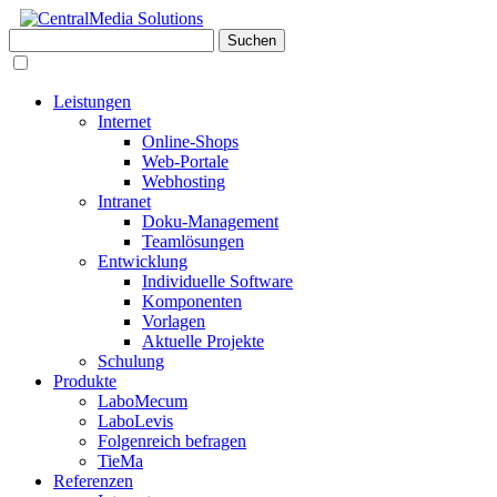
Leistungen
Internet
Online-Shops
Web-Portale
Webhosting
Intranet
Doku-Management
Teamlösungen
Entwicklung
Individuelle Software
Komponenten
Vorlagen
Aktuelle Projekte
Schulung
Produkte
LaboMecum
LaboLevis
Folgenreich befragen
TieMa
Referenzen