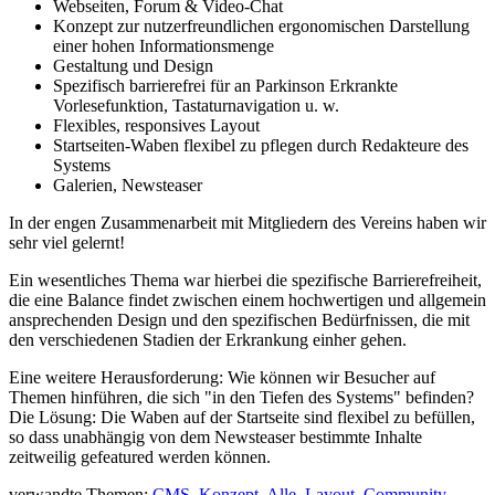
Webseiten, Forum & Video-Chat
Konzept zur nutzerfreundlichen ergonomischen Darstellung
einer hohen Informationsmenge
Gestaltung und Design
Spezifisch barrierefrei für an Parkinson Erkrankte
Vorlesefunktion, Tastaturnavigation u. w.
Flexibles, responsives Layout
Startseiten-Waben flexibel zu pflegen durch Redakteure des
Systems
Galerien, Newsteaser
In der engen Zusammenarbeit mit Mitgliedern des Vereins haben wir
sehr viel gelernt!
Ein wesentliches Thema war hierbei die spezifische Barrierefreiheit,
die eine Balance findet zwischen einem hochwertigen und allgemein
ansprechenden Design und den spezifischen Bedürfnissen, die mit
den verschiedenen Stadien der Erkrankung einher gehen.
Eine weitere Herausforderung: Wie können wir Besucher auf
Themen hinführen, die sich "in den Tiefen des Systems" befinden?
Die Lösung: Die Waben auf der Startseite sind flexibel zu befüllen,
so dass unabhängig von dem Newsteaser bestimmte Inhalte
zeitweilig gefeatured werden können.
verwandte Themen:
CMS
,
Konzept
,
Alle
,
Layout
,
Community
,