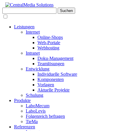
Leistungen
Internet
Online-Shops
Web-Portale
Webhosting
Intranet
Doku-Management
Teamlösungen
Entwicklung
Individuelle Software
Komponenten
Vorlagen
Aktuelle Projekte
Schulung
Produkte
LaboMecum
LaboLevis
Folgenreich befragen
TieMa
Referenzen